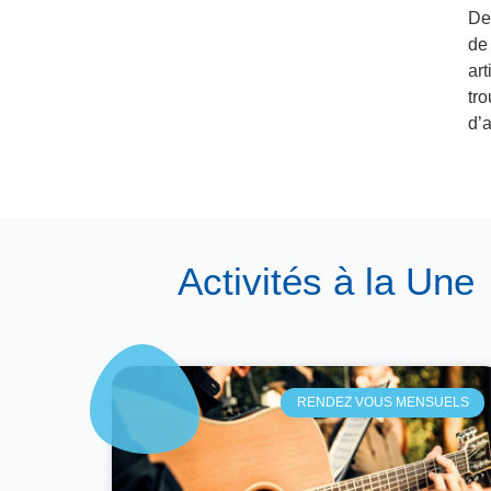
De
de
ar
tr
d’a
Activités à la Une
RENDEZ VOUS MENSUELS