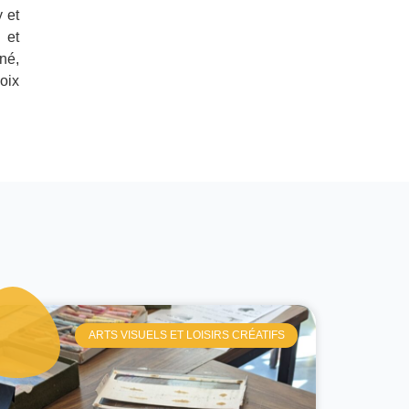
 et
 et
né,
oix
ARTS VISUELS ET LOISIRS CRÉATIFS