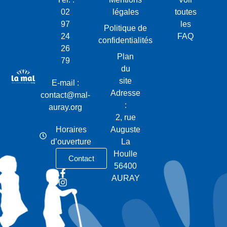
02
légales
toutes
97
les
Politique de
24
FAQ
confidentialités
26
Plan
79
du
site
E-mail :
Adresse
contact@mal-
:
auray.org
2, rue
Horaires
Auguste
d’ouverture
La
Houlle
Contact
56400
AURAY