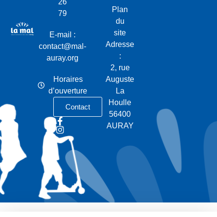
26
Plan
79
du
site
E-mail :
Adresse
contact@mal-
:
auray.org
2, rue
Horaires
Auguste
d’ouverture
La
Houlle
Contact
56400
AURAY