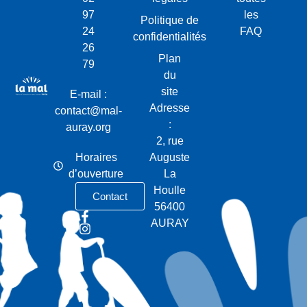
97
les
Politique de
24
FAQ
confidentialités
26
Plan
79
du
site
E-mail :
Adresse
contact@mal-
:
auray.org
2, rue
Horaires
Auguste
d’ouverture
La
Houlle
Contact
56400
AURAY