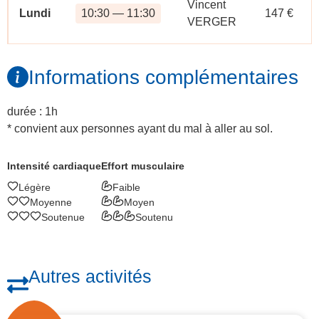
Vincent
Lundi
10:30 — 11:30
147 €
VERGER
Informations complémentaires
durée : 1h
* convient aux personnes ayant du mal à aller au sol.
Intensité cardiaque
Effort musculaire
Légère
Faible
Moyenne
Moyen
Soutenue
Soutenu
Autres activités