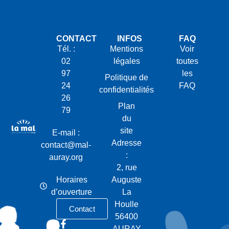
CONTACT
INFOS
FAQ
Tél. :
Mentions
Voir
02
légales
toutes
97
les
Politique de
24
FAQ
confidentialités
26
Plan
79
du
site
E-mail :
Adresse
contact@mal-
:
auray.org
2, rue
Horaires
Auguste
d’ouverture
La
Houlle
Contact
56400
AURAY