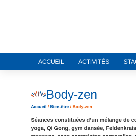
Panneau de gestion des cookies
ACCUEIL
ACTIVITÉS
STA
Body-zen
Accueil
/
Bien-être
/
Body-zen
Séances constituées d’un mélange de con
yoga, Qi Gong, gym dansée, Feldenkrais 