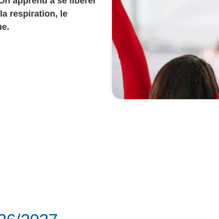
On apprend à se libérer
a respiration, le
ue.