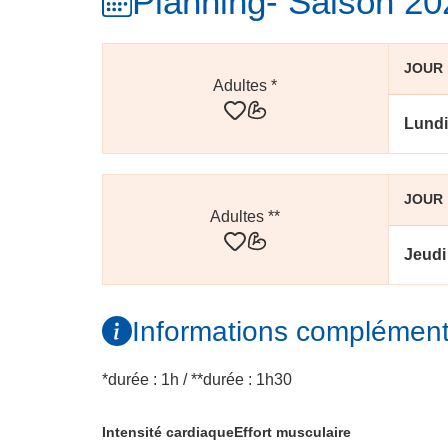
Planning
- Saison 2
JOUR
Adultes
*
Lundi
JOUR
Adultes
**
Jeudi
Informations complément
*durée : 1h / **durée : 1h30
Intensité cardiaque
Effort musculaire