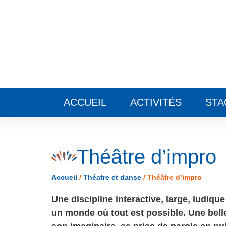
Panneau de gestion des cookies
ACCUEIL
ACTIVITÉS
STA
Théâtre d’impro
Accueil
/
Théatre et danse
/
Théâtre d’impro
Une discipline interactive, large, ludique
un monde où tout est possible. Une bell