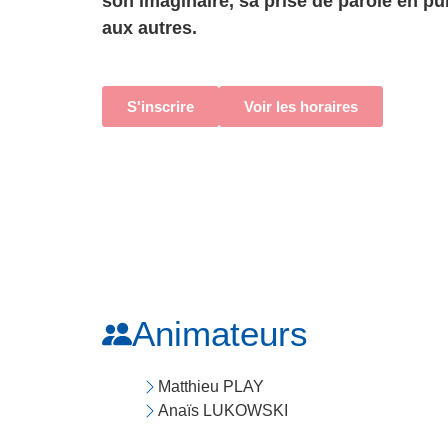
son imaginaire, sa prise de parole en pub
aux autres.
S'inscrire
Voir les horaires
Animateurs
Matthieu PLAY
Anaïs LUKOWSKI