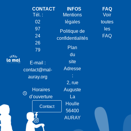
CONTACT
INFOS
FAQ
Tél. :
Mentions
Voir
02
légales
toutes
97
les
Politique de
24
FAQ
confidentialités
26
Plan
79
du
site
E-mail :
Adresse
contact@mal-
:
auray.org
2, rue
Horaires
Auguste
d’ouverture
La
Houlle
Contact
56400
AURAY