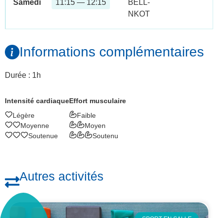
Samedi
11:15 — 12:15
BELL-
NKOT
Informations complémentaires
Durée : 1h
Intensité cardiaque
Effort musculaire
Légère
Faible
Moyenne
Moyen
Soutenue
Soutenu
Autres activités