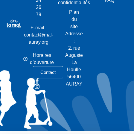
24
FAQ
confidentialités
26
Plan
79
du
site
E-mail :
Adresse
contact@mal-
:
auray.org
2, rue
Horaires
Auguste
d’ouverture
La
Houlle
Contact
56400
AURAY