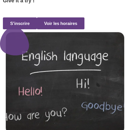
Give it a try !
S'inscrire
Voir les horaires