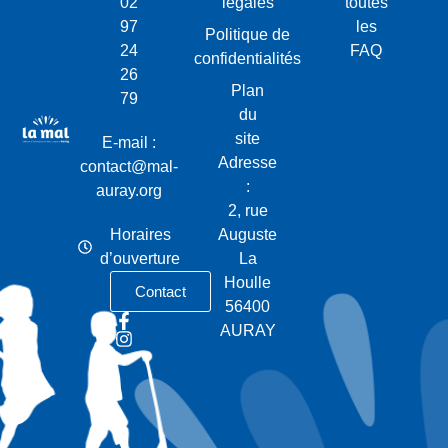
02
légales
toutes
97
les
Politique de
24
FAQ
confidentialités
26
Plan
79
du
site
E-mail :
Adresse
contact@mal-
:
auray.org
2, rue
Horaires
Auguste
d’ouverture
La
Houlle
Contact
56400
AURAY