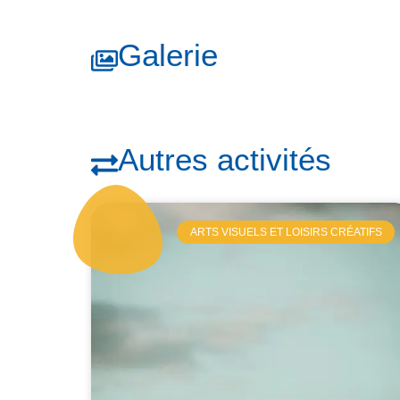
Galerie
Autres activités
ARTS VISUELS ET LOISIRS CRÉATIFS