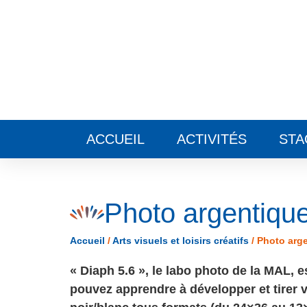
Panneau de gestion des cookies
ACCUEIL
ACTIVITÉS
STA
Photo argentiqu
Accueil
/
Arts visuels et loisirs créatifs
/
Photo arg
« Diaph 5.6 », le labo photo de la MAL, e
pouvez apprendre à développer et tirer 