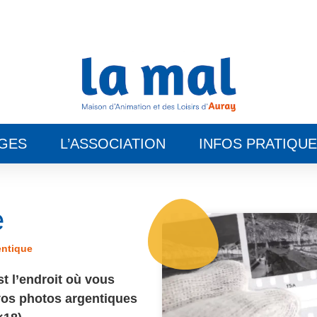
GES
L’ASSOCIATION
INFOS PRATIQU
e
entique
st l’endroit où vous
vos photos argentiques