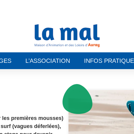
GES
L’ASSOCIATION
INFOS PRATIQU
sur les premières mousses)
surf (vagues déferlées),