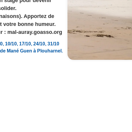
n stage pour devenir
olider.
inaisons). Apportez de
et votre bonne humeur.
ur : mal-auray.goasso.org
0, 10/10, 17/10, 24/10, 31/10
e de Mané Guen à Plouharnel.