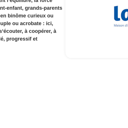
nt l’équilibre, la force
nt-enfant, grands-parents
t en binôme curieux ou
ple ou acrobate : ici,
’écouter, à coopérer, à
é, progressif et