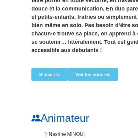
faire porter en toute sécurité, en travailla
douce et la communication. En duo pare
et petits-enfants, fratries ou simplemen
bien même en solo. Pas besoin d’être sou
chacun·e trouve sa place, on apprend à s
se soutenir… littéralement. Tout est guid
accessible aux débutants !
S'inscrire
Voir les horaires
Animateur
Nasrine MINOUI