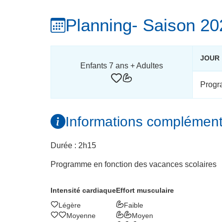
Planning
- Saison 2
JOUR
Enfants 7 ans + Adultes
Progr
Informations complément
Durée : 2h15
Programme en fonction des vacances scolaires
Intensité cardiaque
Effort musculaire
Légère
Faible
Moyenne
Moyen