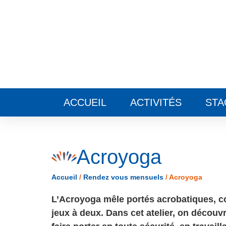
Panneau de gestion des cookies
ACCUEIL
ACTIVITÉS
STA
Acroyoga
Accueil
/
Rendez vous mensuels
/
Acroyoga
L’Acroyoga mêle portés acrobatiques, c
jeux à deux. Dans cet atelier, on décou